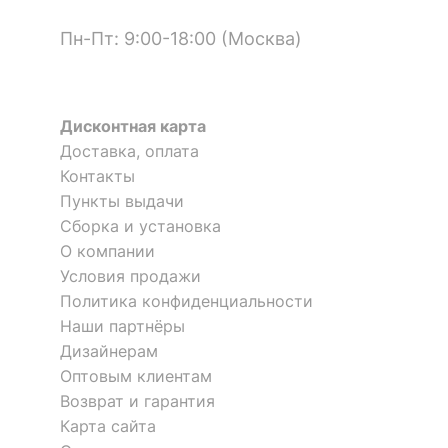
Рекомендуемые
Прихожая, Спальня
Пн-Пт: 9:00-18:00 (Москва)
помещения
Скрыть
Дисконтная карта
Доставка, оплата
Надстройка Toivo
Полка книжная Toivo ПлФ2
Контакты
Пункты выдачи
2 502
5 571
р.
р.
Сборка и установка
О компании
Зеркало настенное Оливия
Зеркало настенное Сиена
Условия продажи
НМ 040.49
ПР.083.101.001
1 отзыв
Политика конфиденциальности
Наши партнёры
5 799
17 700
р.
р.
Дизайнерам
Оптовым клиентам
Возврат и гарантия
Карта сайта