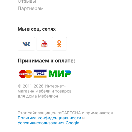
Отзывы
Партнерам
Шкаф платяной Toivo
Шкаф платяной Toivo
ШК90/60 Д
ШК90/60 Я
Мы в соц. сетях
2 отзыва
20 730
22 032
р.
р.
Зеркало настенное Селена
Зеркало настенное ШП-01.4
Принимаем к оплате:
Скрыть
5 879
4 224
р.
р.
© 2011-2026 Интернет-
магазин мебели и товаров
для дома Мебелион
Этот сайт защищен reCAPTCHA и применяются
Политика конфиденциальности
и
Условияиспользования Google