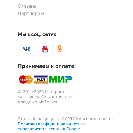
Отзывы
Тумба ДримСтар ДС-13
Тумбочка ДримСтар ДС-14
Партнерам
40 203
10 207
р.
р.
Мы в соц. сетях
Тумба под ТВ Норден
Тумба для обуви ДримСтар
СТЛ.321.03
ДС-22
14 270
15 792
р.
р.
Принимаем к оплате:
© 2011-2026 Интернет-
магазин мебели и товаров
для дома Мебелион
Тумба ДримСтар ДС-16
Этот сайт защищен reCAPTCHA и применяются
Политика конфиденциальности
и
22 264
р.
Условияиспользования Google