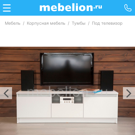
Мебель
/
Корпусная мебель
/
Тумбы
/
Под телевизор