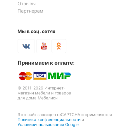
комплект
Отзывы
20.09.2022 14:33:56
Партнерам
Количество ящиков
1
MEB_1259389
Коментарий:
Цвет товара совпадает, качество
Скрыть
Мы в соц. сетях
товара устраивает
Тумба под ТВ Лючия 33.17
Тумба под ТВ Ацтека
Принимаем к оплате:
RTV2D2S/4/15
3 отзыва
20 425
р.
9 213
16 340
р.
р.
© 2011-2026 Интернет-
магазин мебели и товаров
Оставить коментарий
для дома Мебелион
0
0
Этот сайт защищен reCAPTCHA и применяются
Политика конфиденциальности
и
Условияиспользования Google
27.06.2022 02:16:09