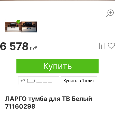
6 578
руб.
Купить
Купить в 1 клик
ЛАРГО тумба для ТВ Белый
71160298