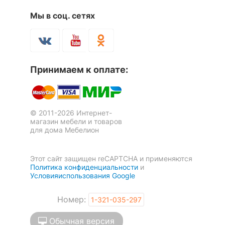
Скрыть
Мы в соц. сетях
Тумба под ТВ Лофт RTV1D1S
Комод Ассоль АС-19
Принимаем к оплате:
2 отзыва
4 отзыва
13 048
р.
11 091
44 254
р.
р.
© 2011-2026 Интернет-
магазин мебели и товаров
для дома Мебелион
Этот сайт защищен reCAPTCHA и применяются
Политика конфиденциальности
и
Условияиспользования Google
Номер:
1-321-035-297
Обычная версия