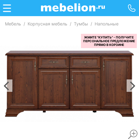
Мебель
/
Корпусная мебель
/
Тумбы
/
Напольные