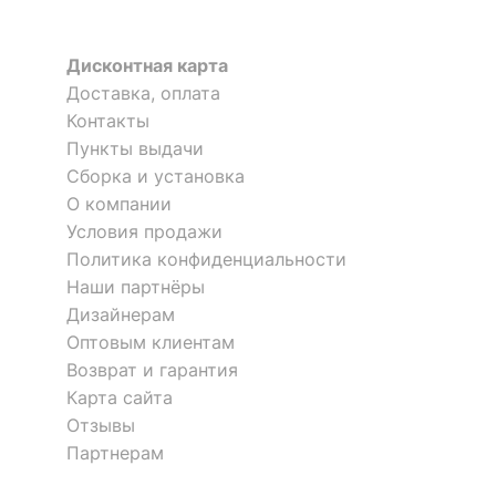
Евгений
?
Тип поверхности
матовый
Дисконтная карта
корпуса
Я рекомендую данный товар
Доставка, оплата
Контакты
КОМПЛЕКТАЦИЯ
Пункты выдачи
Сборка и установка
Компоненты,
2 ящика, 3 полки, 4
О компании
входящие в
дверцы
Тумба-витрина Tiffany
Тумба Tiffany 3D1S
комплект
Условия продажи
3 отзыва
2V1D3S
4 отзыва
Политика конфиденциальности
Количество ящиков
2
58 794
р.
33 138
р.
Наши партнёры
Оставить коментарий
48 799
28 499
р.
р.
Дизайнерам
ОСОБЕННОСТИ ПРИМЕНЕНИЯ
Оптовым клиентам
0
0
Возврат и гарантия
-15 %
Рекомендуемые
Гостиная, Кабинет,
Карта сайта
помещения
Прихожая, Спальня
Отзывы
Партнерам
Масса нетто, кг
72.13