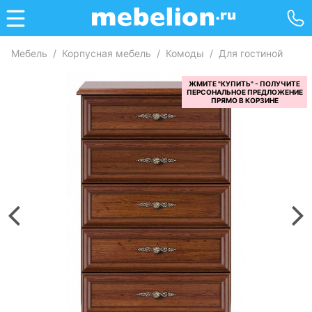
Мебель
/
Корпусная мебель
/
Комоды
/
Для гостиной