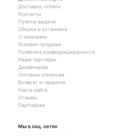
?
Цвет корпуса
каштан
Доставка, оплата
Контакты
?
Материал фасада
МДФ
Пункты выдачи
?
Материал корпуса
ЛДСП Е1, МДФ
Сборка и установка
О компании
?
Тип поверхности
матовый
Условия продажи
фасада
Политика конфиденциальности
Наши партнёры
?
Тип поверхности
матовый
корпуса
Дизайнерам
Оптовым клиентам
Возврат и гарантия
КОМПЛЕКТАЦИЯ
Карта сайта
Компоненты,
Отзывы
входящие в
5 ящиков
Партнерам
комплект
Количество ящиков
5
Мы в соц. сетях