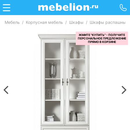
Мебель
/
Корпусная мебель
/
Шкафы
/
Шкафы распашные