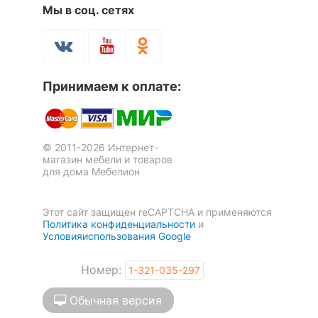
Количество ящиков
1
Мы в соц. сетях
ОСОБЕННОСТИ ПРИМЕНЕНИЯ
Рекомендуемые
Гостиная, Кабинет,
Принимаем к оплате:
помещения
Прихожая, Спальня
Оставить коментарий
Скрыть
© 2011-2026 Интернет-
2
0
магазин мебели и товаров
для дома Мебелион
06.01.2022 00:46:27
Александр
Этот сайт защищен reCAPTCHA и применяются
Политика конфиденциальности
и
Условияиспользования Google
Я рекомендую данный товар
Номер:
1-321-035-297
Обычная версия