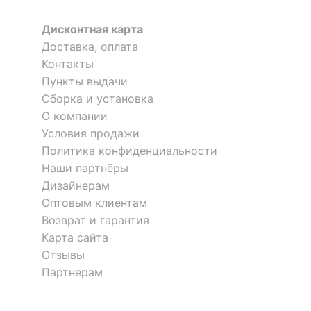
Дмитрий
?
Цвет фасада
белый, неокрашенный
Дисконтная карта
?
Цвет корпуса
белый
Я рекомендую данный товар
Доставка, оплата
Контакты
?
Материал фасада
МДФ, стекло
Пункты выдачи
?
Материал корпуса
ЛДСП Е1, МДФ
Сборка и установка
О компании
?
Тип поверхности
матовый, прозрачный
Условия продажи
фасада
Политика конфиденциальности
Наши партнёры
?
Тип поверхности
матовый
Оставить коментарий
корпуса
Дизайнерам
Оптовым клиентам
2
0
Возврат и гарантия
КОМПЛЕКТАЦИЯ
Карта сайта
11.09.2022 23:53:17
Компоненты,
Отзывы
1 ящик, 2 дверцы,
входящие в
Дмитрий
Партнерам
3 полки
комплект