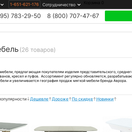
Корзина
0
1-651-621-176
Сотрудничество
495)
783-29-50
8 (800)
707-47-67
ебель
(26 товаров)
мебели, предлагающая покупателям изделия представительского, среднег
ванов, кресел и пуфов. Ассортимент регулярно обновляется, разрабатыва
бели и увеличивается география продаж мягкой мебели бренда Аврора.
популярности
Дешевле
Дороже
По скидке
Новинки