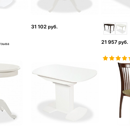
31 102
руб.
21 957
руб.
тзыва