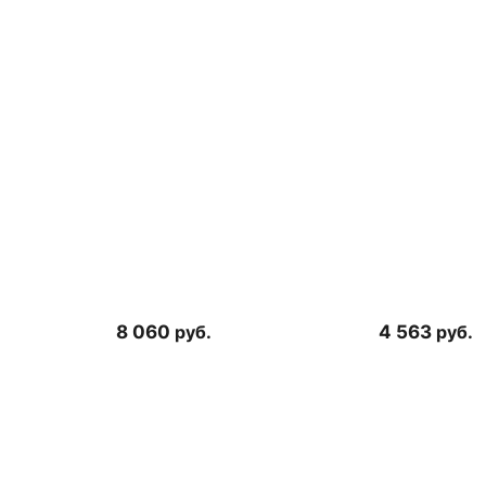
8 060
руб.
4 563
руб.