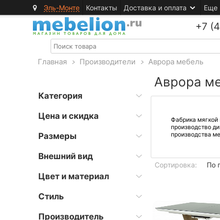
Эль-Монте
Контакты
Доставка и оплата
Еще
+7 (
Главная
>
Производители
>
Аврора мебель
Аврора м
Категория
Цена и скидка
Фабрика мягкой 
производство ди
производства ме
Размеры
Внешний вид
Сортировка:
По 
Цвет и материал
Стиль
Производитель