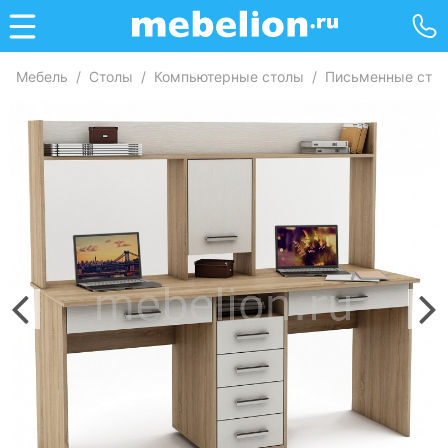
Мебель
/
Столы
/
Компьютерные столы
/
Письменные сто