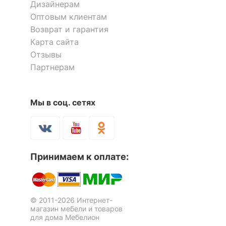
Дизайнерам
входящие в
1 дверца,
комплект
2 полки;
Оптовым клиентам
Набор для детской
тумбочка:
Возврат и гарантия
Остин-16Я
1 полка,
Карта сайта
4 ящика;
Отзывы
2 ящика
32 102
р.
Партнерам
Стол письменный Остин-12Я
Стол письменный Остин-16Я
Количество ящиков
6
2 отзыва
Скрыть
Мы в соц. сетях
ОСОБЕННОСТИ ПРИМЕНЕНИЯ
15 179
20 158
р.
р.
Рекомендуемые
Кабинет, Офис
помещения
Принимаем к оплате:
Масса брутто, кг
72
Скрыть
© 2011-2026 Интернет-
магазин мебели и товаров
для дома Мебелион