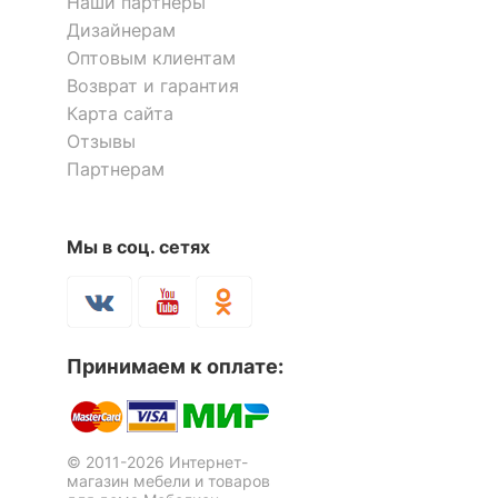
Наши партнёры
Дизайнерам
Компоненты,
тумбочка: 3 ящика,
Оптовым клиентам
входящие в
1 полка
Возврат и гарантия
комплект
Карта сайта
Количество ящиков
3
Отзывы
Партнерам
ОСОБЕННОСТИ ПРИМЕНЕНИЯ
Комод Ассоль АС-19
Мы в соц. сетях
Рекомендуемые
4 отзыва
Кабинет, Офис
помещения
44 254
р.
Стол письменный КСТ-02
Стол письменный Остин-3Я
Угол
левый
3 отзыва
5 отзывов
Принимаем к оплате:
Масса брутто, кг
50
Скрыть
4 800
11 744
р.
р.
Скрыть
© 2011-2026 Интернет-
магазин мебели и товаров