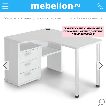
Мебель
/
Столы
/
Компьютерные столы
/
Письменные сто