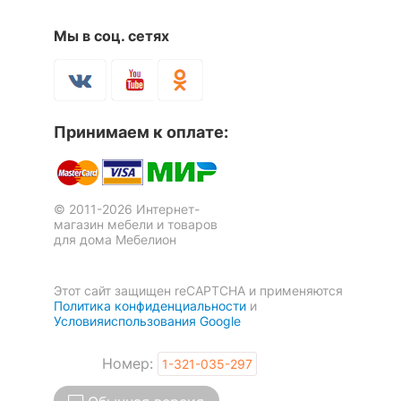
комплект
тумбочка:
3 ящика,
Мы в соц. сетях
1 полка
Количество ящиков
3
Принимаем к оплате:
ОСОБЕННОСТИ ПРИМЕНЕНИЯ
Рекомендуемые
Кабинет, Офис
помещения
© 2011-2026 Интернет-
магазин мебели и товаров
Угол
левый
для дома Мебелион
Масса брутто, кг
110.1
Этот сайт защищен reCAPTCHA и применяются
Политика конфиденциальности
и
Условияиспользования Google
Скрыть
Номер:
1-321-035-297