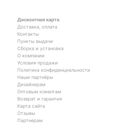
Материал
ЛДСП Е1
столешницы
Дисконтная карта
?
Материал фасада
ЛДСП Е1
Доставка, оплата
Контакты
?
Материал корпуса
ЛДСП Е1, металл
Пункты выдачи
Сборка и установка
?
Тип поверхности
матовый
столешницы
О компании
Условия продажи
?
Тип поверхности
Политика конфиденциальности
матовый
фасада
Наши партнёры
Дизайнерам
?
Тип поверхности
матовый
Оптовым клиентам
корпуса
Возврат и гарантия
Карта сайта
КОМПЛЕКТАЦИЯ
Отзывы
Партнерам
Компоненты,
надстройка:
входящие в
3 полки,