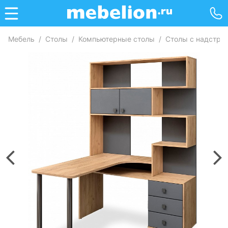
Мебель
/
Столы
/
Компьютерные столы
/
Столы с надстро