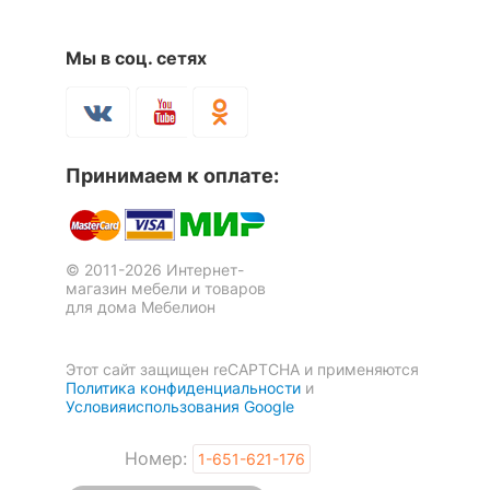
КОМПЛЕКТАЦИЯ
Мы в соц. сетях
Компоненты,
вешалка-полка -
входящие в
1204x256x400 мм
Стенка для прихожей
Стенка для прихожей
комплект
вешалка настенная -
Монблан
Оливия
1204x16x200 мм
1 отзыв
тумба для обуви -
Принимаем к оплате:
1204x386x456 мм
158 274
40 195
р.
р.
шкаф платяной -
602x380x1980 мм
шкаф платяной -
© 2011-2026 Интернет-
952x380x1980 мм
магазин мебели и товаров
для дома Мебелион
ОСОБЕННОСТИ ПРИМЕНЕНИЯ
Этот сайт защищен reCAPTCHA и применяются
Рекомендуемые
Политика конфиденциальности
и
Прихожая
помещения
Условияиспользования Google
Номер:
1-651-621-176
Скрыть