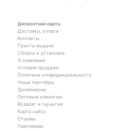
?
Цвет обивки
бежевый
?
Материал фасада
МДФ, стекло
Дисконтная карта
Доставка, оплата
Материал покрытия
Контакты
ПВХ
фасада
Пункты выдачи
Сборка и установка
?
Материал корпуса
ЛДСП Е1
Стенка для прихожей Livorno
Стенка для прихожей Livorno
О компании
?
Материал обивки
ткань
Условия продажи
34 696
28 197
р.
р.
Политика конфиденциальности
?
Тип поверхности
зеркальный, матовый
Наши партнёры
фасада
Дизайнерам
Оптовым клиентам
?
Тип поверхности
матовый
корпуса
Возврат и гарантия
Карта сайта
?
Тип поверхности
Отзывы
матовый
обивки
Партнерам