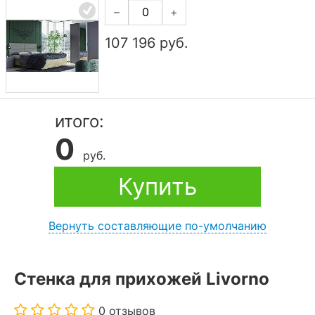
–
+
107 196
руб.
итого:
0
руб.
Купить
Вернуть составляющие по-умолчанию
Стенка для прихожей Livorno
0 отзывов