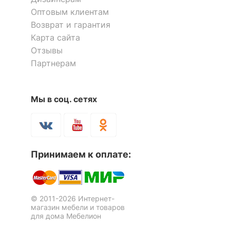
Тип поверхности
зеркальный, матовый
фасада
Оптовым клиентам
Возврат и гарантия
Карта сайта
КОМПЛЕКТАЦИЯ
Отзывы
Приобретается
Партнерам
матрас 2000x1600
отдельно
Компоненты,
кровать-тахта -
Мы в соц. сетях
входящие в
2054x1806x1140 мм
Гарнитур для спальни Livorno
Гарнитур для спальни Livorno
комплект
шкаф платяной -
1658x600x2200 мм
137 295
137 295
р.
р.
2 тумбочки -
452x380x488 мм
Принимаем к оплате:
ОСОБЕННОСТИ ПРИМЕНЕНИЯ
Рекомендуемые
© 2011-2026 Интернет-
Спальня
магазин мебели и товаров
помещения
для дома Мебелион