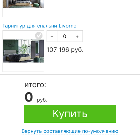
Гарнитур для спальни Livorno
–
+
107 196
руб.
итого:
0
руб.
Купить
Вернуть составляющие по-умолчанию