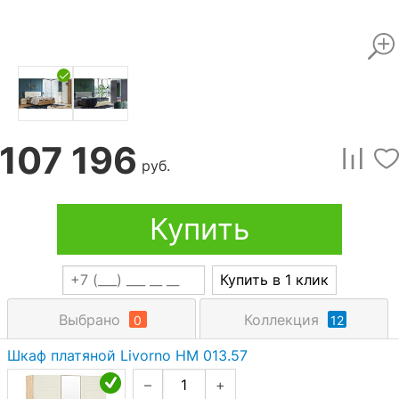
107 196
руб.
Купить
Купить в 1 клик
Выбрано
Коллекция
0
12
Шкаф платяной Livorno НМ 013.57
–
+