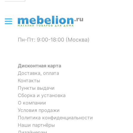
107 196
131 096
р.
р.
?
Цвет корпуса
дуб бунратти
?
Цвет фасада
зеркальный, софт
панакота
?
Материал обивки
кожа искусственная
Пн-Пт: 9:00-18:00 (Москва)
?
Материал корпуса
ЛДСП Е1
?
Материал фасада
МДФ, стекло
Дисконтная карта
Доставка, оплата
Материал покрытия
ПВХ
Контакты
фасада
Пункты выдачи
Гарнитур для спальни
Гарнитур для спальни Livorno
Summit
?
Сборка и установка
Тип поверхности
матовый
обивки
О компании
137 795
125 794
р.
р.
Условия продажи
?
Тип поверхности
матовый
Политика конфиденциальности
корпуса
Наши партнёры
Дизайнерам
?