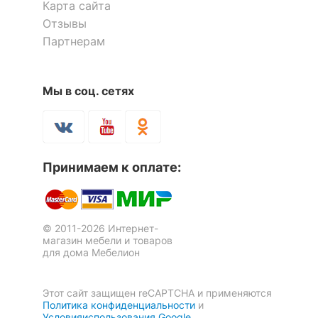
Карта сайта
дверь с зеркалом была даже защищена
помещения
Прихожая, Спальня
Отзывы
обрешеткой из фанеры.
Партнерам
Оставить коментарий
Скрыть
0
0
Гарнитур для спальни Livorno
Гарнитур для спальни Livorno
Мы в соц. сетях
137 295
137 295
р.
р.
Шкаф платяной Фанк НМ
Шкаф платяной Тунис-6
Принимаем к оплате:
014.07 М
21 199
20 572
р.
р.
© 2011-2026 Интернет-
магазин мебели и товаров
для дома Мебелион
Этот сайт защищен reCAPTCHA и применяются
Политика конфиденциальности
и
Условияиспользования Google