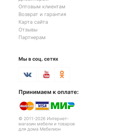
Оптовым клиентам
Возврат и гарантия
Карта сайта
Отзывы
Партнерам
Стеллаж книжный Домино
нельсон СБ-10_2
Мы в соц. сетях
Стеллаж Домино СЛ-5-4
Стеллаж-колонка Эльбрус-1
1 отзыв
6 отзывов
5 115
7 254
4 616
р.
р.
р.
Принимаем к оплате:
Скрыть
© 2011-2026 Интернет-
магазин мебели и товаров
для дома Мебелион