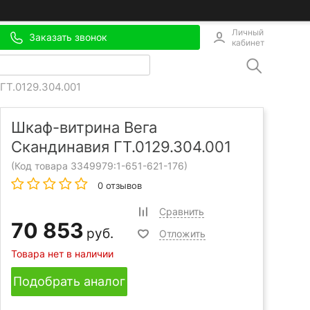
Личный
Заказать звонок
кабинет
ГТ.0129.304.001
Шкаф-витрина Вега
Скандинавия ГТ.0129.304.001
(Код товара 3349979:
1-651-621-176
)
0 отзывов
Сравнить
70 853
руб.
Отложить
Товара нет в наличии
Подобрать аналог