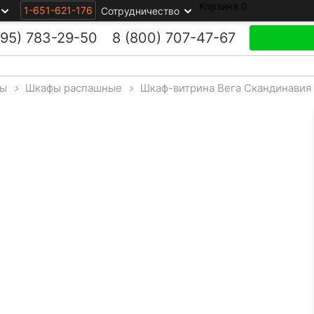
Корзина
0
1-651-621-176
Сотрудничество
495)
783-29-50
8 (800)
707-47-67
ы
>
Шкафы распашные
>
Шкаф-витрина Вега Скандинавия 