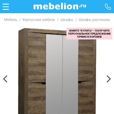
Мебель
/
Корпусная мебель
/
Шкафы
/
Шкафы распашные