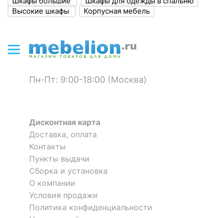
Шкафы большие
Шкафы для одежды в спальню
Материал фасада
зеркало, ЛДСП Е1
Высокие шкафы
Корпусная мебель
?
Материал корпуса
ЛДСП Е1
?
Тип поверхности
зеркальный, матовый
фасада
?
Тип поверхности
матовый
Пн-Пт: 9:00-18:00 (Москва)
корпуса
Кровать двуспальная Лючия
КОМПЛЕКТАЦИЯ
33.09-02
Дисконтная карта
Компоненты,
Доставка, оплата
15 793
р.
1 штанга для вешалок,
входящие в
Контакты
4 дверцы, 5 полок
комплект
Пункты выдачи
Скрыть
Сборка и установка
ОСОБЕННОСТИ ПРИМЕНЕНИЯ
О компании
Условия продажи
Рекомендуемые
Гостиная, Кабинет,
Политика конфиденциальности
помещения
Прихожая, Спальня