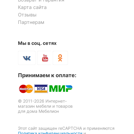
помещения
Прихожая, Спальня
Карта сайта
Отзывы
Скрыть
Партнерам
Мы в соц. сетях
Полка комбинированная
Полка навесная Лайт-25
Принимаем к оплате:
Флэш-18
3 отзыва
2 106
3 832
р.
р.
© 2011-2026 Интернет-
магазин мебели и товаров
для дома Мебелион
Этот сайт защищен reCAPTCHA и применяются
Политика конфиденциальности
и