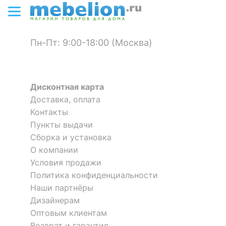
4 462
4 384
р.
р.
?
Материал фасада
ЛДСП Е1
?
Материал корпуса
ЛДСП Е1
Пн-Пт: 9:00-18:00 (Москва)
?
Тип поверхности
матовый
фасада
Дисконтная карта
?
Тип поверхности
матовый
Доставка, оплата
корпуса
Полка комбинированная
Контакты
Флэш-26
Пункты выдачи
КОМПЛЕКТАЦИЯ
Сборка и установка
4 375
р.
О компании
Компоненты,
Полка комбинированная
Полка комбинированная
входящие в
2 дверцы
Условия продажи
Флэш-34
Флэш-19
комплект
2 отзыва
Политика конфиденциальности
Скрыть
Наши партнёры
ОСОБЕННОСТИ ПРИМЕНЕНИЯ
6 715
3 211
Дизайнерам
р.
р.
Оптовым клиентам
Рекомендуемые
Гостиная, Кабинет,
Возврат и гарантия