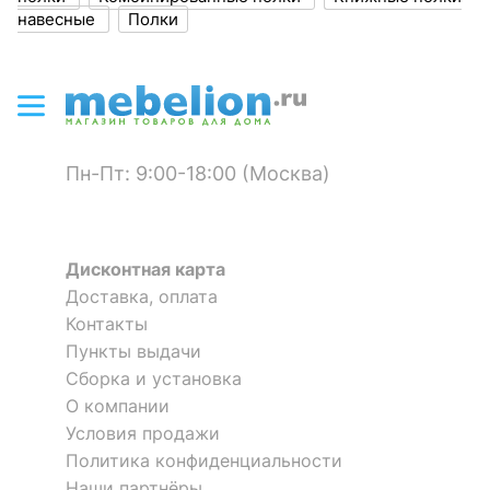
навесные
Полки
Цвет кромки
белый
Скрыть
?
Материал корпуса
ЛДСП Е1
Материал кромки
ПВХ
?
Тип поверхности
Пн-Пт: 9:00-18:00 (Москва)
матовый
корпуса
ОСОБЕННОСТИ ПРИМЕНЕНИЯ
Дисконтная карта
Доставка, оплата
Рекомендуемые
Гостиная, Кабинет, Офис
Полка навесная Лайт-31
Полка книжная Кевин-1
помещения
Контакты
Пункты выдачи
1 830
1 622
р.
р.
Масса нетто, кг
9.643
Сборка и установка
О компании
Условия продажи
Скрыть
Политика конфиденциальности
Наши партнёры