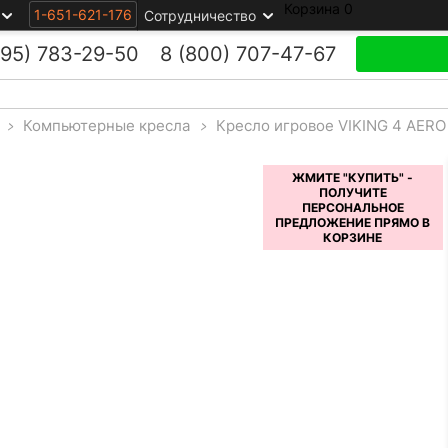
Корзина
0
1-651-621-176
Сотрудничество
495)
783-29-50
8 (800)
707-47-67
>
Компьютерные кресла
>
Кресло игровое VIKING 4 AERO