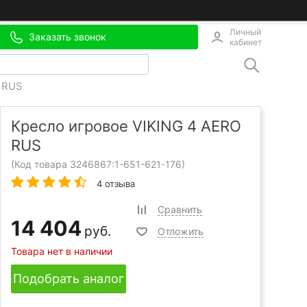
Личный
Заказать звонок
кабинет
 RUS
Кресло игровое VIKING 4 AERO
RUS
(Код товара 3246867:
1-651-621-176
)
4 отзыва
Сравнить
14 404
руб.
Отложить
Товара нет в наличии
Подобрать аналог