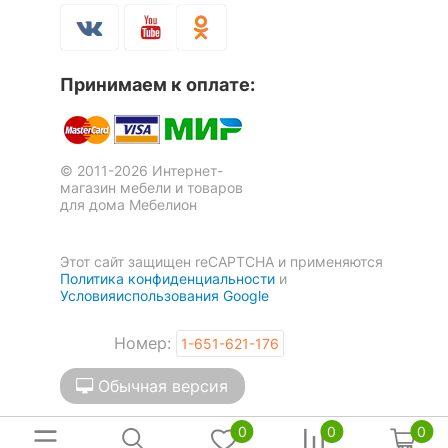
Оставить коментарий
?
Максимальная
120
нагрузка, кг
0
0
Принимаем к оплате:
Масса брутто, кг
15.65
Кресло компьютерное KB-
Кресло компьютерное CH-
30.11.2021 19:10:47
8/BLACK
808LT/#B
2 отзыва
3 отзыва
Скрыть
Яна Ц.
© 2011-2026 Интернет-
магазин мебели и товаров
8 190
6 578
р.
р.
для дома Мебелион
Я рекомендую данный товар
Достоинства:
Классное компьютерное кресло для
Этот сайт защищен reCAPTCHA и применяются
этой стоимости
Политика конфиденциальности
и
Оставить коментарий
Условияиспользования Google
0
0
Номер:
1-651-621-176
Обычная версия
29.11.2021 22:15:10
Юлиана Я.
0
0
0