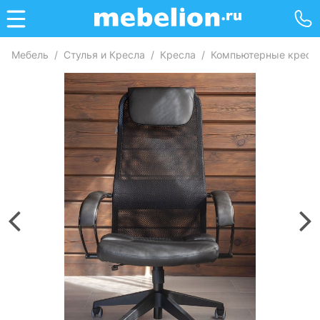
Мебель
/
Стулья и Кресла
/
Кресла
/
Компьютерные кресл