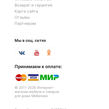
Возврат и гарантия
Количество ящиков
6
Карта сайта
Отзывы
ОСОБЕННОСТИ ПРИМЕНЕНИЯ
Партнерам
Рекомендуемые
Гостиная, Кабинет,
помещения
Прихожая, Спальня
Мы в соц. сетях
Шкаф платяной Бостон-10
Комод Бостон-5
1 отзыв
Оставить коментарий
Скрыть
0
0
15 144
7 792
р.
р.
Принимаем к оплате:
15.06.2021 00:02:59
Лариса
© 2011-2026 Интернет-
магазин мебели и товаров
Я рекомендую данный товар
для дома Мебелион