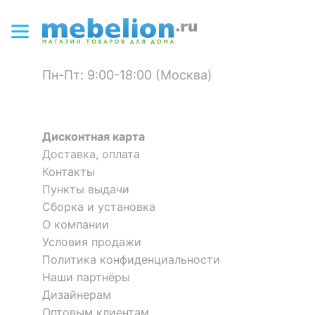
?
Цвет фасада
белый
?
Цвет корпуса
белый
Пн-Пт: 9:00-18:00 (Москва)
?
Материал фасада
ЛДСП Е1
?
Материал корпуса
ЛДСП Е1
Дисконтная карта
?
Тип поверхности
матовый
Доставка, оплата
фасада
Контакты
Оставить коментарий
Комод Бостон-4
Комод Бостон-3
?
Пункты выдачи
Тип поверхности
2 отзыва
1 отзыв
матовый
корпуса
0
0
Сборка и установка
О компании
8 931
7 706
р.
р.
Условия продажи
КОМПЛЕКТАЦИЯ
19.10.2021 01:46:00
Политика конфиденциальности
Елена
Компоненты,
Наши партнёры
входящие в
6 ящиков
Дизайнерам
комплект
Я рекомендую данный товар
Оптовым клиентам