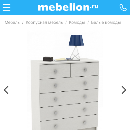
Мебель
/
Корпусная мебель
/
Комоды
/
Белые комоды