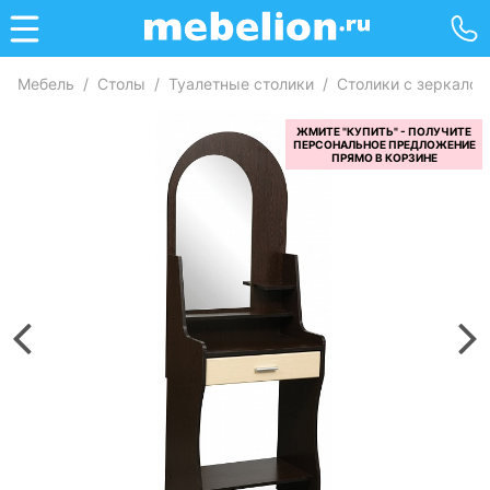
Мебель
/
Столы
/
Туалетные столики
/
Столики с зеркалом