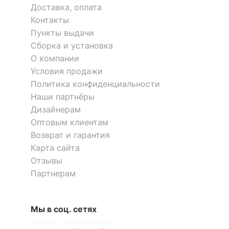
корпуса
Доставка, оплата
Контакты
КОМПЛЕКТАЦИЯ
Пункты выдачи
Сборка и установка
Компоненты,
зеркало, 1 ящик, 2
О компании
входящие в
Стол туалетный Элегант
Стол туалетный Нуар-6
полки
Условия продажи
комплект
6 отзывов
Политика конфиденциальности
Количество ящиков
1
Наши партнёры
7 836
11 557
р.
р.
Дизайнерам
Оптовым клиентам
ОСОБЕННОСТИ ПРИМЕНЕНИЯ
Возврат и гарантия
Скрыть
Рекомендуемые
Карта сайта
Спальня
помещения
Отзывы
Партнерам
Масса брутто, кг
31.8
Мы в соц. сетях
Скрыть