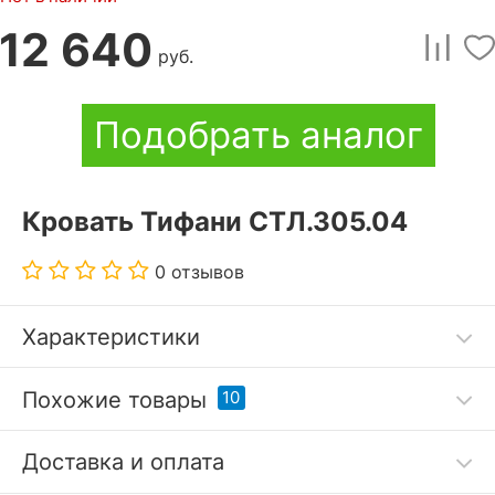
12 640
руб.
Подобрать аналог
Кровать Тифани СТЛ.305.04
0 отзывов
Характеристики
Код товара
3043601
Похожие товары
10
Артикул
STL_2017030500400
Доставка и оплата
Бренд
Столлайн (Россия)