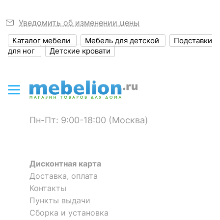
мм
Уведомить об изменении цены
?
Объем упаковки,
0.125
куб. м
Каталог мебели
Мебель для детской
Подставки
для ног
Детские кровати
Кровать Oskar 90
Кровать Мика СТЛ.165.06
ЦВЕТ И МАТЕРИАЛ
1 отзыв
25 999
р.
?
Цвет корпуса
белая сосна, дуб
23 399
14 760
р.
р.
небраска
?
Материал корпуса
КДСП, ЛДСП Е1
Пн-Пт: 9:00-18:00 (Москва)
-25 %
?
Тип поверхности
матовый
корпуса
Дисконтная карта
КОМПЛЕКТАЦИЯ
Доставка, оплата
Контакты
Приобретается
Пункты выдачи
матрас 2000x900
отдельно
Сборка и установка