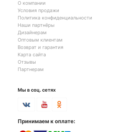
О компании
Компоненты,
Кровать Астра
Комод Тифани СТЛ.305.09
Условия продажи
входящие в
основание
1 отзыв
комплект
Политика конфиденциальности
19 653
р.
Наши партнёры
14 740
18 760
р.
р.
Дизайнерам
ОСОБЕННОСТИ ПРИМЕНЕНИЯ
Оптовым клиентам
Рекомендуемые
Возврат и гарантия
Детская
помещения
Карта сайта
Отзывы
Масса брутто, кг
50.3
Партнерам
Скрыть
Мы в соц. сетях
Кровать Форсаж
Кровать Ассоль АС-10
2 отзыва
3 отзыва
Принимаем к оплате: