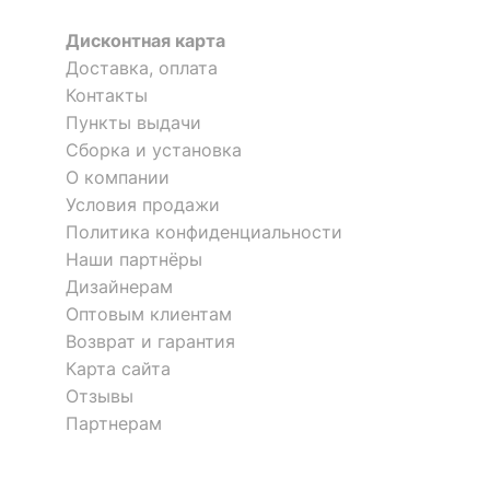
1 отзыв
Кровать Бартоло КТД
Тумбочка Oskar 3S
7 362
р.
Дисконтная карта
КОМПЛЕКТАЦИЯ
6 699
р.
Доставка, оплата
8 999
р.
14 964
8 099
р.
р.
Контакты
Приобретается
матрас 2000x900
Пункты выдачи
отдельно
Скрыть
Сборка и установка
О компании
Компоненты,
входящие в
основание, 1 ящик
Условия продажи
комплект
Политика конфиденциальности
Наши партнёры
Количество ящиков
1
Дизайнерам
Оптовым клиентам
ОСОБЕННОСТИ ПРИМЕНЕНИЯ
Возврат и гарантия
Карта сайта
Рекомендуемые
Детская
Отзывы
помещения
Кровать Фея-3
Кровать Мебелайн-1
Партнерам
1 отзыв
Масса нетто, кг
61.9