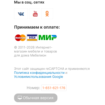
14 468
12 155
р.
р.
Масса брутто, кг
68.78
Мы в соц. сетях
Скрыть
-9 %
-9 %
Принимаем к оплате:
© 2011-2026 Интернет-
магазин мебели и товаров
для дома Мебелион
Этот сайт защищен reCAPTCHA и применяются
Стол письменный Oskar
Шкаф платяной Oskar 2D
Политика конфиденциальности
и
7 362
р.
33 845
р.
Условияиспользования Google
6 699
30 799
р.
р.
Номер:
1-651-621-176
Скрыть
Обычная версия