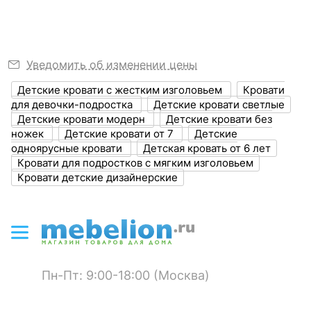
Я рекомендую данный товар
?
Высота, мм
810
Коментарий:
Качество хорошее, недостатков нет.
Оставить коментарий
?
Объем упаковки,
0.143
Тумба-витрина Oskar 1V1D
Шкаф платяной Oskar 2D
куб. м
Уведомить об изменении цены
1 отзыв
0
0
Кровать Мика СТЛ.165.06
Кровать Форсаж
15 401
р.
33 845
р.
Детские кровати с жестким изголовьем
Кровати
2 отзыва
13 399
30 799
ЦВЕТ И МАТЕРИАЛ
р.
р.
для девочки-подростка
Детские кровати светлые
Детские кровати модерн
Детские кровати без
14 760
22 690
?
р.
р.
Цвет корпуса
дуб санремо
ножек
Детские кровати от 7
Детские
одноярусные кровати
Детская кровать от 6 лет
-9 %
?
Цвет фасада
дуб санремо
Кровати для подростков с мягким изголовьем
Кровати детские дизайнерские
-10 %
?
Материал корпуса
ЛДСП Е1, ЛМДФ
?
Материал фасада
ЛМДФ
?
Тип поверхности
матовый
корпуса
Пн-Пт: 9:00-18:00 (Москва)
?
Тип поверхности
матовый
Стеллаж-колонка Oskar
фасада