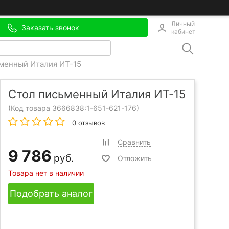
Личный
Заказать звонок
кабинет
менный Италия ИТ-15
Стол письменный Италия ИТ-15
(Код товара 3666838:
1-651-621-176
)
0 отзывов
Сравнить
9 786
руб.
Отложить
Товара нет в наличии
Подобрать аналог