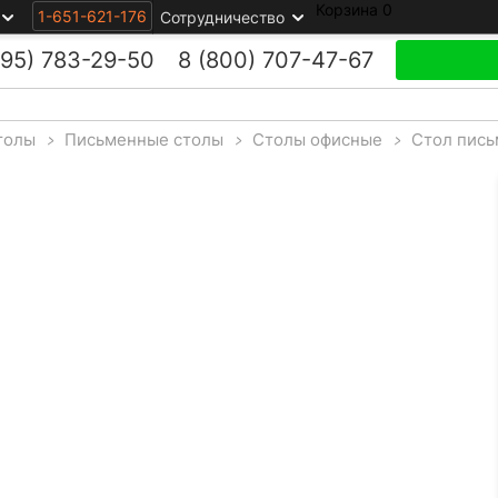
Корзина
0
1-651-621-176
Сотрудничество
495)
783-29-50
8 (800)
707-47-67
толы
>
Письменные столы
>
Столы офисные
>
Стол пись