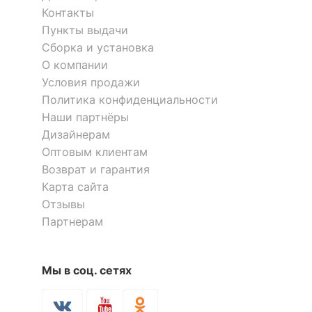
корпуса
Контакты
Пункты выдачи
КОМПЛЕКТАЦИЯ
Сборка и установка
О компании
Количество ящиков
нет
Условия продажи
Политика конфиденциальности
ОСОБЕННОСТИ ПРИМЕНЕНИЯ
Наши партнёры
Дизайнерам
Рекомендуемые
Оптовым клиентам
Гостиная, Прихожая
помещения
Возврат и гарантия
Карта сайта
Масса брутто, кг
5.35
Отзывы
Партнерам
Скрыть
Мы в соц. сетях