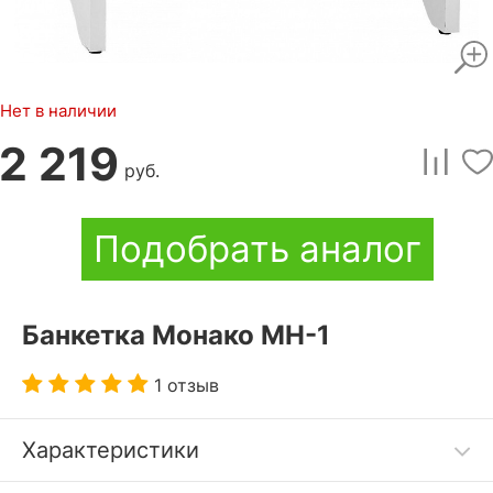
Нет в наличии
2 219
руб.
Подобрать аналог
Банкетка Монако МН-1
1 отзыв
Характеристики
Банкетка Монако МН-1 белое дерево станет