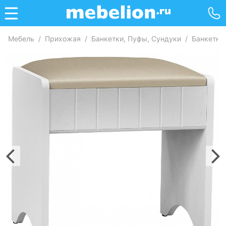
Мебель
/
Прихожая
/
Банкетки, Пуфы, Сундуки
/
Банкетки