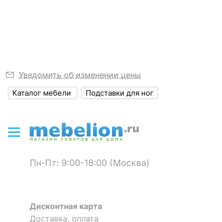
Узнать подробнее
?
Высота, мм
390
Я рекомендую данный товар
?
Объем упаковки,
0.014
куб. м
Уведомить об изменении цены
ЦВЕТ И МАТЕРИАЛ
Каталог мебели
Подставки для ног
?
Цвет обивки
бежевый
?
Цвет корпуса
белый
Оставить коментарий
?
Материал обивки
велюр
0
0
?
Пн-Пт: 9:00-18:00 (Москва)
Материал корпуса
ЛДСП Е1, МДФ
?
Тип поверхности
матовый
обивки
Дисконтная карта
?
Тип поверхности
Доставка, оплата
матовый