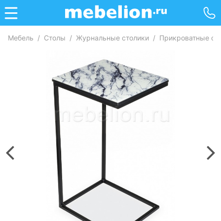
Мебель
/
Столы
/
Журнальные столики
/
Прикроватные ст