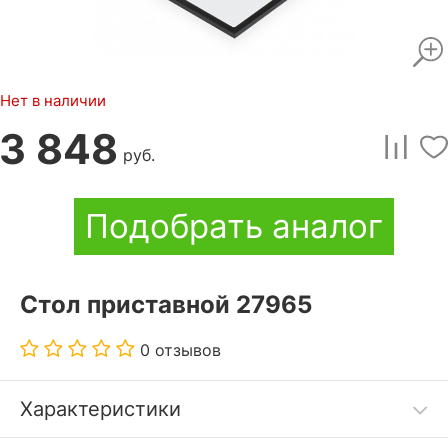
Нет в наличии
3 848
руб.
Подобрать аналог
Стол приставной 27965
0 отзывов
Характеристики
Столик приставной Геркулес обладает