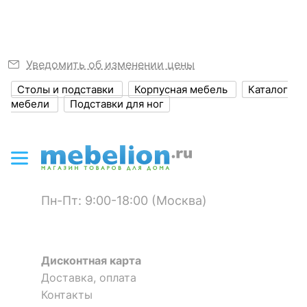
?
Объем упаковки,
0.069
куб. м
ЦВЕТ И МАТЕРИАЛ
Уведомить об изменении цены
Столы и подставки
Корпусная мебель
Каталог
Цвет столешницы
мрамор белый
мебели
Подставки для ног
?
Цвет корпуса
черный
Материал
стекло
столешницы
?
Материал корпуса
металл
Пн-Пт: 9:00-18:00 (Москва)
?
Тип поверхности
глянцевый
столешницы
Дисконтная карта
?
Тип поверхности
матовый
Доставка, оплата
корпуса
Контакты