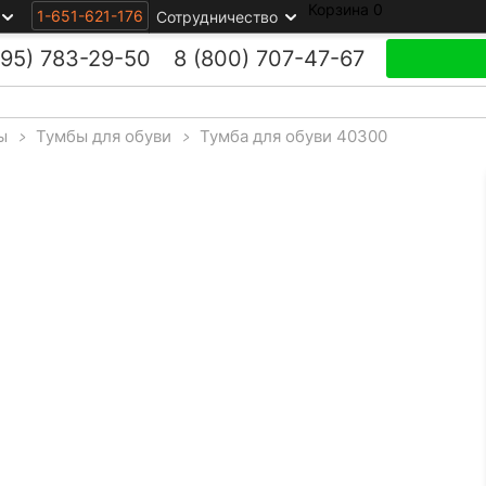
Корзина
0
1-651-621-176
Сотрудничество
495)
783-29-50
8 (800)
707-47-67
ы
>
Тумбы для обуви
>
Тумба для обуви 40300