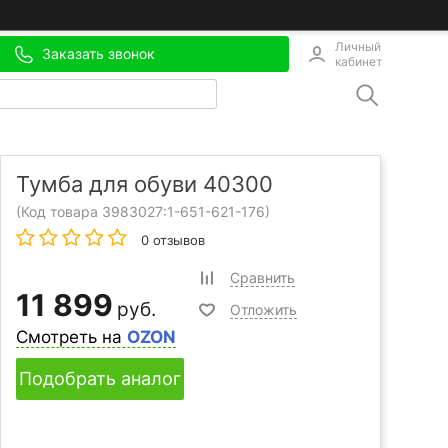
Личный
Заказать звонок
кабинет
Тумба для обуви 40300
(Код товара 3983027:
1-651-621-176
)
0 отзывов
Сравнить
11 899
руб.
Отложить
Смотреть на
OZON
Подобрать аналог