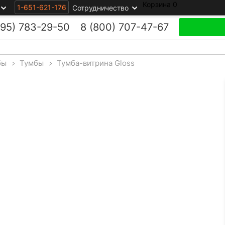
Корзина
0
1-651-621-176
Сотрудничество
495)
783-29-50
8 (800)
707-47-67
бы
>
Тумбы
>
Тумба-витрина Gloss