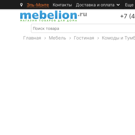
Эль-Монте
Контакты
Доставка и оплата
Еще
+7 (
Главная
>
Мебель
>
Гостиная
>
Комоды и Тум