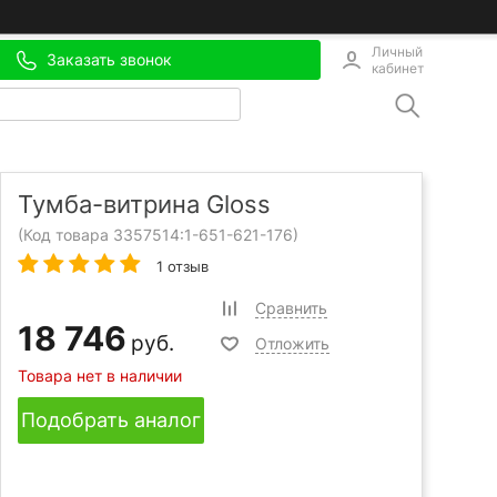
Личный
Заказать звонок
кабинет
Тумба-витрина Gloss
(Код товара 3357514:
1-651-621-176
)
1 отзыв
Сравнить
18 746
руб.
Отложить
Товара нет в наличии
Подобрать аналог