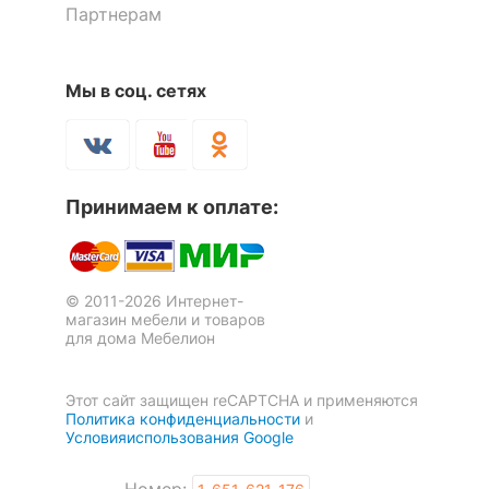
Партнерам
КОМПЛЕКТАЦИЯ
Мы в соц. сетях
Компоненты,
колесики, 1 полка, 1
входящие в
Стол придиванный СЖ-04
Стол журнальный Мебелеф-1
ящик
комплект
6 380
8 645
р.
р.
Количество ящиков
1
Принимаем к оплате:
ОСОБЕННОСТИ ПРИМЕНЕНИЯ
© 2011-2026 Интернет-
Рекомендуемые
Гостиная, Кабинет, Офис
магазин мебели и товаров
помещения
для дома Мебелион
Масса брутто, кг
20
Этот сайт защищен reCAPTCHA и применяются
Политика конфиденциальности
и
Условияиспользования Google
Скрыть