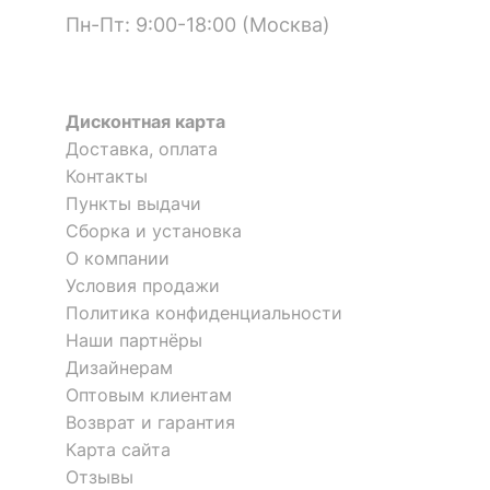
?
Цвет корпуса
венге
Пн-Пт: 9:00-18:00 (Москва)
Цвет кромки
венге
Материал
Дисконтная карта
ЛДСП Е1
столешницы
Доставка, оплата
Контакты
?
Материал фасада
ЛДСП Е1, МДФ
Пункты выдачи
Стол журнальный СЖ-2
Стол журнальный СЖ-05
?
Сборка и установка
Материал корпуса
ЛДСП Е1
5 отзывов
2 отзыва
О компании
Материал кромки
ABS
Условия продажи
5 839
2 321
р.
р.
Политика конфиденциальности
?
Тип поверхности
матовый
Наши партнёры
столешницы
Дизайнерам
?
Оптовым клиентам
Тип поверхности
матовый
фасада
Возврат и гарантия
Карта сайта
?
Тип поверхности
матовый
Отзывы
корпуса