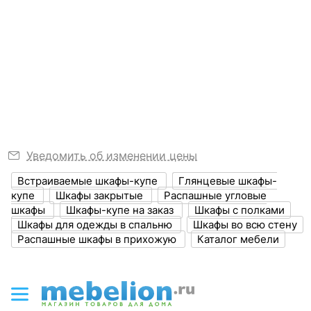
Никто ещё не оставил отзывов, станьте первым.
Можно вернуть, если
РАЗМЕРЫ
Никто ещё не оставил комментариев к РШку-
не понравится
МФ-019, станьте первым.
?
Длина, мм
1800
Узнать подробнее
?
Ширина, мм
1200
?
Высота, мм
2200
Шкаф-купе Мебелеф-17
Толщина корпуса,
16
Уведомить об изменении цены
мм
72 215
р.
Шкаф-купе Мебелеф-21
Шкаф-купе Мебелеф-17
Встраиваемые шкафы-купе
Глянцевые шкафы-
?
Объем упаковки,
купе
Шкафы закрытые
Распашные угловые
1.03
куб. м
68 250
72 215
р.
р.
шкафы
Шкафы-купе на заказ
Шкафы с полками
Скрыть
Шкафы для одежды в спальню
Шкафы во всю стену
Масса брутто, кг
260
Распашные шкафы в прихожую
Каталог мебели
ЦВЕТ И МАТЕРИАЛ
?
Цвет фасада
белый, фиолетовый