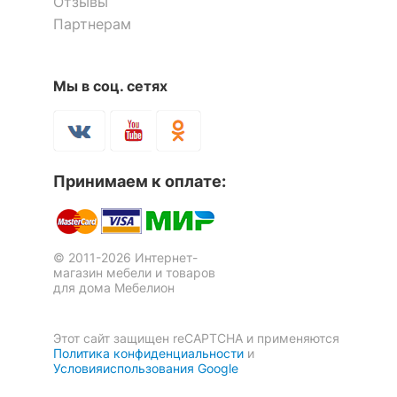
Отзывы
КОМПЛЕКТАЦИЯ
Партнерам
Шкаф-купе Мебелайн-1
Шкаф-купе Мебелеф-1
Компоненты,
1 штанга для вешалок,
входящие в
3 дверцы, 9 полок
53 365
53 365
комплект
р.
р.
Мы в соц. сетях
ОСОБЕННОСТИ ПРИМЕНЕНИЯ
Рекомендуемые
Гостиная, Кабинет,
Принимаем к оплате:
помещения
Прихожая, Спальня
Угол
правый
© 2011-2026 Интернет-
магазин мебели и товаров
Скрыть
для дома Мебелион
Этот сайт защищен reCAPTCHA и применяются
Шкаф-купе Марвин-3
Шкаф-купе Мебелайн-9
Политика конфиденциальности
и
СТЛ.299.05
Условияиспользования Google
4 отзыва