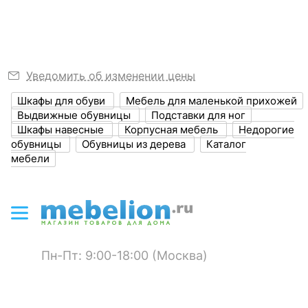
?
Высота, мм
1405
Размер упаковки,
1415х550х200
мм
Уведомить об изменении цены
?
Объем упаковки,
0.156
Шкафы для обуви
Мебель для маленькой прихожей
куб. м
Выдвижные обувницы
Подставки для ног
Шкафы навесные
Корпусная мебель
Недорогие
Масса брутто, кг
25
обувницы
Обувницы из дерева
Каталог
мебели
ЦВЕТ И МАТЕРИАЛ
?
Цвет фасада
черный
?
Цвет корпуса
вишня
Пн-Пт: 9:00-18:00 (Москва)
?
Материал фасада
ЛДСП Е1, стекло
?
Материал корпуса
ЛДСП Е1