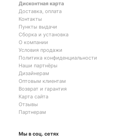
Дисконтная карта
?
Тип поверхности
глянцевый
Доставка, оплата
фасада
Контакты
Пункты выдачи
КОМПЛЕКТАЦИЯ
Сборка и установка
О компании
Компоненты,
Условия продажи
входящие в
4 дверцы, 4 полки
Политика конфиденциальности
комплект
Наши партнёры
Дизайнерам
ОСОБЕННОСТИ ПРИМЕНЕНИЯ
Оптовым клиентам
Возврат и гарантия
Рекомендуемые
Прихожая
помещения
Карта сайта
Отзывы
Партнерам
Скрыть
Мы в соц. сетях