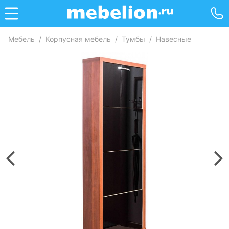
Мебель
/
Корпусная мебель
/
Тумбы
/
Навесные