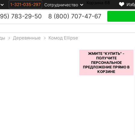
Корзина
68
1-321-035-297
Изб
Сотрудничество
495)
783-29-50
8 (800)
707-47-67
ды
>
Деревянные
>
Комод Ellipse