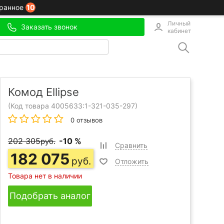
10
ранное
Личный
Заказать звонок
кабинет
Комод Ellipse
(Код товара 4005633:
1-321-035-297
)
0 отзывов
202 305
-10 %
руб.
Сравнить
182 075
руб.
Отложить
Товара нет в наличии
Подобрать аналог