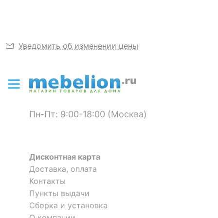
Масса брутто, кг
150
ЦВЕТ И МАТЕРИАЛ
Уведомить об изменении цены
?
Цвет фасада
белый, зеркальный
?
Цвет корпуса
белый
?
Материал фасада
зеркало, ЛДСП Е1
Пн-Пт: 9:00-18:00 (Москва)
?
Материал корпуса
ЛДСП Е1
?
Тип поверхности
зеркальная, матовый
Дисконтная карта
фасада
Доставка, оплата
?
Тип поверхности
Контакты
матовый
корпуса
Пункты выдачи
Сборка и установка
КОМПЛЕКТАЦИЯ
О компании