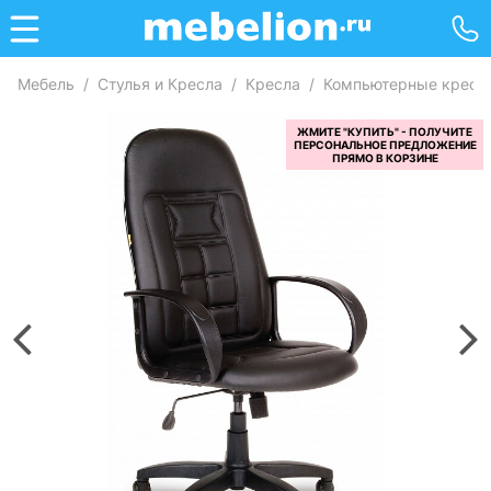
Мебель
/
Стулья и Кресла
/
Кресла
/
Компьютерные кресл