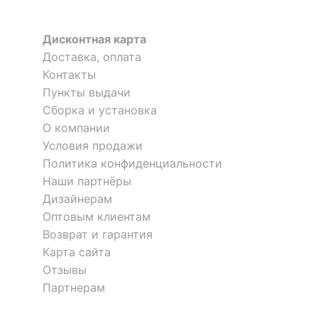
?
Материал корпуса
металл, полимер
Дисконтная карта
?
Тип поверхности
матовый
обивки
Доставка, оплата
Контакты
?
Тип поверхности
Пункты выдачи
матовый
корпуса
Сборка и установка
О компании
КОМПЛЕКТАЦИЯ
Условия продажи
Политика конфиденциальности
Кресло для руководителя
Кресло для руководителя
Компоненты,
колесики,
KB-10/BLACK
Бюрократ T-9950LT/BLACK
Наши партнёры
входящие в
3 отзыва
подлокотники
Дизайнерам
комплект
Оптовым клиентам
16 190
14 190
р.
р.
Возврат и гарантия
ОСОБЕННОСТИ ПРИМЕНЕНИЯ
Карта сайта
Отзывы
Рекомендуемые
Кабинет, Офис
помещения
Партнерам
?
Максимальная