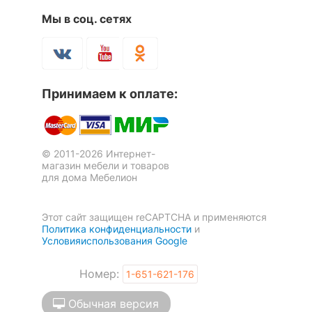
120
нагрузка, кг
Мы в соц. сетях
Масса нетто, кг
12.9
Масса брутто, кг
14.6
Принимаем к оплате:
Скрыть
Кресло для руководителя T-
Кресло для руководителя
898/#B
Chairman 416 черный/черный
1 отзыв
© 2011-2026 Интернет-
магазин мебели и товаров
12 090
12 990
для дома Мебелион
р.
р.
Этот сайт защищен reCAPTCHA и применяются
Политика конфиденциальности
и
Условияиспользования Google
Номер:
1-651-621-176
Обычная версия