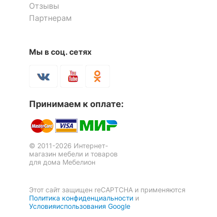
Отзывы
Вадим
Партнерам
Рекомендуемые
Кабинет, Офис
помещения
Я рекомендую данный товар
?
Максимальная
Мы в соц. сетях
120
нагрузка, кг
Масса брутто, кг
12.05
Принимаем к оплате:
Скрыть
Кресло компьютерное
Кресло для руководителя T-
Менеджер КВ-06-110000-
898/3C11BL
Оставить коментарий
6 отзывов
0470
© 2011-2026 Интернет-
2 отзыва
магазин мебели и товаров
0
0
для дома Мебелион
13 650
10 390
р.
р.
Этот сайт защищен reCAPTCHA и применяются
Политика конфиденциальности
и
Условияиспользования Google