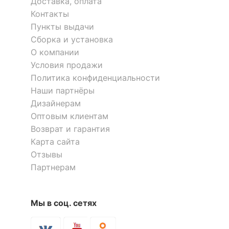
Доставка, оплата
комплект
Контакты
Количество ящиков
3
Пункты выдачи
Тумба под ТВ Ассоль АС-13
Тумба под ТВ Tiffany RTV
Сборка и установка
1 отзыв
2S2N
О компании
ОСОБЕННОСТИ ПРИМЕНЕНИЯ
1 отзыв
Условия продажи
23 451
р.
Масса нетто, кг
32.45
28 604
19 699
Политика конфиденциальности
р.
р.
Наши партнёры
Дизайнерам
Скрыть
Оптовым клиентам
Возврат и гарантия
Карта сайта
Отзывы
Партнерам
Мы в соц. сетях
Тумба под ТВ Киото
Тумба под ТВ Лючия 33.17