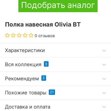
Подобрать аналог
Полка навесная Olivia BT
0 отзывов
Характеристики
Код товара
2907280
Вся коллекция
3
Артикул
ANR_645075
-10 %
-10 %
Рекомендуем
3
Бренд
Анрекс (Беларусь)
Похожие товары
21
?
Серия
Olivia
-21 %
Гарантия, месяцы
18
Доставка и оплата