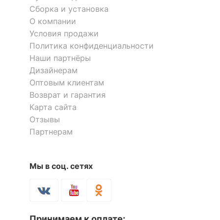
Полка навесная Oskar 1NM
Тумба под ТВ Olivia 1V2D1S
Сборка и установка
1 отзыв
4 отзыва
О компании
3 749
р.
22 087
р.
Условия продажи
3 299
20 099
р.
р.
Политика конфиденциальности
Наши партнёры
Дизайнерам
Оптовым клиентам
Возврат и гарантия
Карта сайта
Отзывы
Партнерам
Мы в соц. сетях
Полка навесная Лайт-52
Полка навесная Лайт-49
1 отзыв
1 959
1 994
р.
р.
Принимаем к оплате: