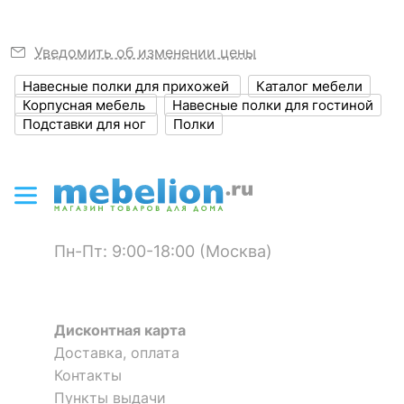
?
28 352
р.
Тип поверхности
матовый
24 099
корпуса
р.
Уведомить об изменении цены
Стол письменный Ассоль
АС-06
ОСОБЕННОСТИ ПРИМЕНЕНИЯ
Навесные полки для прихожей
Каталог мебели
Скрыть
3 отзыва
Полка навесная Olivia
Полка навесная Tiffany В
Корпусная мебель
Навесные полки для гостиной
3 отзыва
Рекомендуемые
Гостиная, Кабинет,
Подставки для ног
Полки
2 416
р.
5 442
р.
33 466
помещения
Прихожая, Спальня
р.
2 199
4 299
р.
р.
Масса нетто, кг
6.84
Скрыть
-12 %
-9 %
Скрыть
Пн-Пт: 9:00-18:00 (Москва)
Дисконтная карта
Доставка, оплата
Контакты
Пункты выдачи