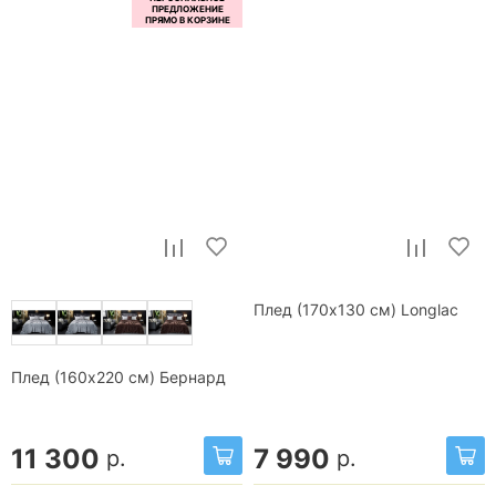
Плед (170x130 см) Longlac
Плед (160х220 см) Бернард
11 300
7 990
р.
р.