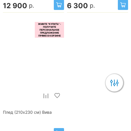
12 900
6 300
р.
р.
Плед (210x230 см) Вива