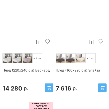
+ 3 шт.
+ 2 шт.
Плед (220x240 см) Бернард
Плед (160x220 см) Элайза
14 280
7 616
р.
р.