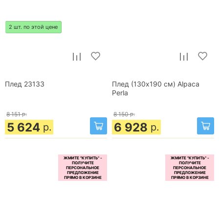
2 шт. по этой цене
Плед 23133
Плед (130х190 см) Alpaca
Perla
8 151
р.
8 150
р.
5 624
6 928
р.
р.