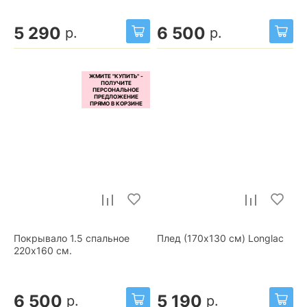
5 290
6 500
р.
р.
Покрывало 1.5 спальное
Плед (170x130 см) Longlac
220x160 см.
6 500
5 190
р.
р.