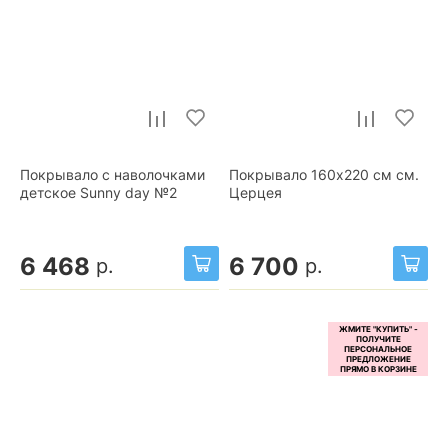
Покрывало с наволочками
Покрывало 160x220 см см.
детское Sunny day №2
Церцея
6 468
6 700
р.
р.