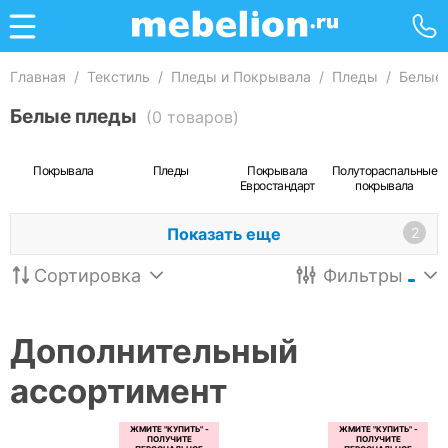
Главная
/
Текстиль
/
Пледы и Покрывала
/
Пледы
/
Белые
Белые пледы
(0 товаров)
Покрывала
Пледы
Покрывала
Полутораспальные
Евростандарт
покрывала
Показать еще
2
Сортировка
Фильтры
Дополнительный
ассортимент