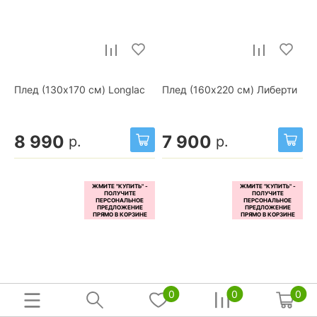
Плед (130x170 см) Longlac
Плед (160x220 см) Либерти
8 990
7 900
р.
р.
0
0
0