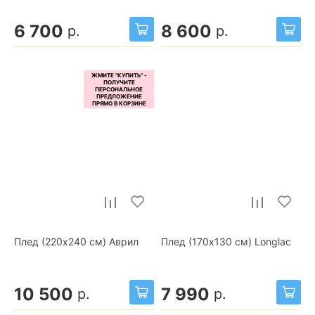
6 700
8 600
р.
р.
Плед (220x240 см) Аврил
Плед (170x130 см) Longlac
10 500
7 990
р.
р.