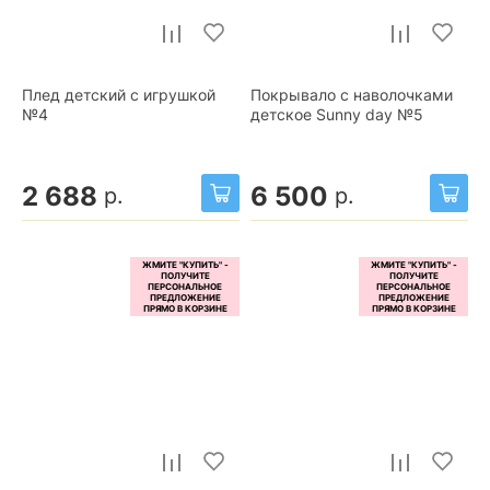
Плед детский с игрушкой
Покрывало с наволочками
№4
детское Sunny day №5
2 688
6 500
р.
р.