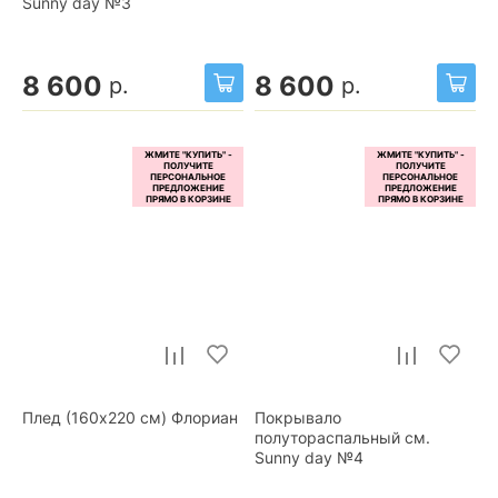
Sunny day №3
8 600
8 600
р.
р.
Плед (160x220 см) Флориан
Покрывало
полутораспальный см.
Sunny day №4