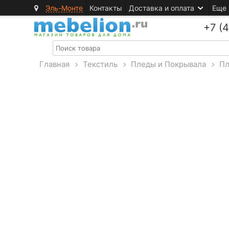
Эль-Монте
Контакты
Доставка и оплата
Еще
+7 (
Главная
>
Текстиль
>
Пледы и Покрывала
>
П