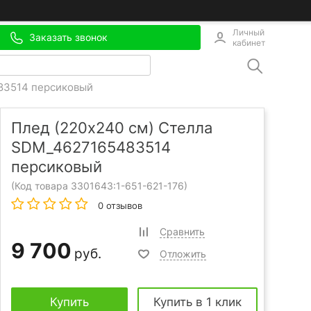
Личный
Заказать звонок
кабинет
83514 персиковый
Плед (220x240 см) Стелла
SDM_4627165483514
персиковый
(Код товара 3301643:
1-651-621-176
)
0 отзывов
Сравнить
9 700
руб.
Отложить
Купить
Купить в 1 клик