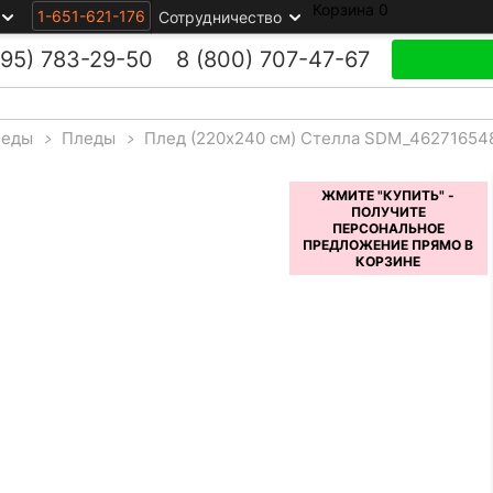
Корзина
0
1-651-621-176
Сотрудничество
495)
783-29-50
8 (800)
707-47-67
леды
>
Пледы
>
Плед (220x240 см) Стелла SDM_46271654