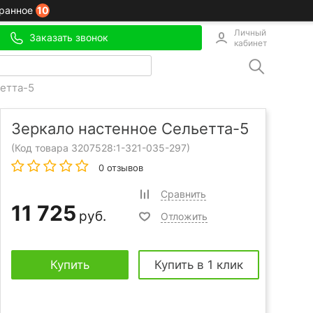
10
ранное
Личный
Заказать звонок
кабинет
етта-5
Зеркало настенное Сельетта-5
(Код товара 3207528:
1-321-035-297
)
0 отзывов
Сравнить
11 725
руб.
Отложить
Купить
Купить в 1 клик