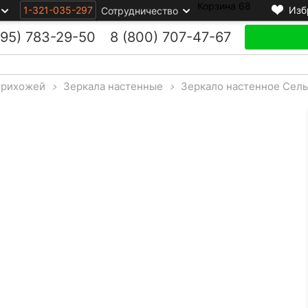
Корзина
68
1-321-035-297
Изб
Сотрудничество
495)
783-29-50
8 (800)
707-47-67
прихожей
>
Зеркала настенные
>
Зеркало настенное Сель