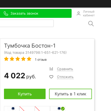
Личный
Заказать звонок
кабинет
Тумбочка Бостон-1
(Код товара 3149798:
1-651-621-176
)
1 отзыв
Сравнить
4 022
руб.
Отложить
Купить
Купить в 1 клик