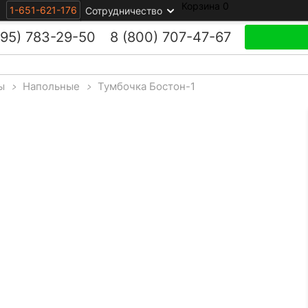
Корзина
0
1-651-621-176
Сотрудничество
495)
783-29-50
8 (800)
707-47-67
ы
>
Напольные
>
Тумбочка Бостон-1