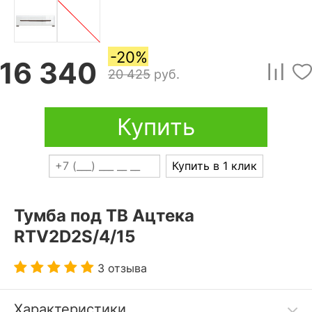
-20%
16 340
20 425
руб.
Купить
Купить в 1 клик
Тумба под ТВ Ацтека
RTV2D2S/4/15
3 отзыва
Характеристики