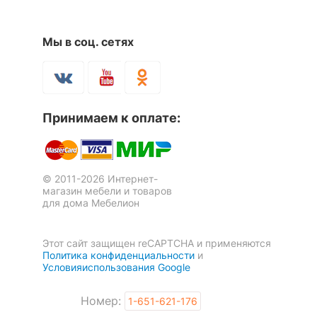
Мы в соц. сетях
Тумба под ТВ Киото
Тумба под ТВ Лофт RTV1D1S
2 отзыва
СТЛ.339.03
2 отзыва
13 048
р.
14 060
11 091
р.
р.
Принимаем к оплате:
Оставить коментарий
0
0
Скрыть
© 2011-2026 Интернет-
магазин мебели и товаров
для дома Мебелион
Этот сайт защищен reCAPTCHA и применяются
Политика конфиденциальности
и
Условияиспользования Google
Номер:
1-651-621-176