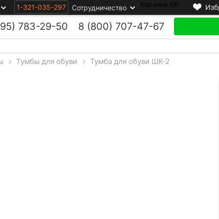
Корзина
68
1-321-035-297
Изб
Сотрудничество
495)
783-29-50
8 (800)
707-47-67
ы
>
Тумбы для обуви
>
Тумба для обуви ШК-2