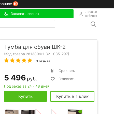
10
ранное
Личный
Заказать звонок
кабинет
Тумба для обуви ШК-2
(Код товара 2813809:
1-321-035-297
)
3 отзыва
Сравнить
5 496
руб.
Отложить
Под заказ за 24 - 48 дней
Купить
Купить в 1 клик