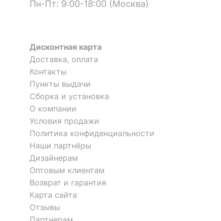
Пн-Пт: 9:00-18:00 (Москва)
?
Материал фасада
ЛДСП Е1
?
Материал корпуса
ЛДСП Е1
Дисконтная карта
Доставка, оплата
?
Тип поверхности
матовый
фасада
Контакты
Пункты выдачи
?
Тип поверхности
Сборка и установка
матовый
корпуса
О компании
Условия продажи
КОМПЛЕКТАЦИЯ
Политика конфиденциальности
Наши партнёры
Компоненты,
1 дверца, 1 полка, 2
Дизайнерам
входящие в
ящика
Оптовым клиентам
комплект
Возврат и гарантия
Количество ящиков
2
Карта сайта
Отзывы
Партнерам
ОСОБЕННОСТИ ПРИМЕНЕНИЯ