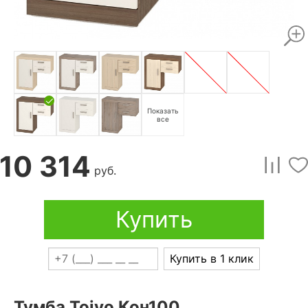
Показать
все
10 314
руб.
Купить
Купить в 1 клик
Тумба Toivo Кон100