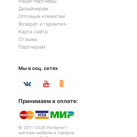
Наши партнёры
Скрыть
Дизайнерам
Оптовым клиентам
Возврат и гарантия
Стул Turin
Карта сайта
21 226
р.
Отзывы
12 311
р.
Партнерам
Стул Kora
Стул Эвита
5 отзывов
Скрыть
9 822
р.
16 668
р.
Мы в соц. сетях
5 304
10 001
р.
р.
-49
-57 %
%
Принимаем к оплате:
© 2011-2026 Интернет-
магазин мебели и товаров