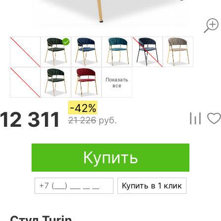
Показать
все
-42%
12 311
21 226
руб.
Купить
Купить в 1 клик
Стул Turin