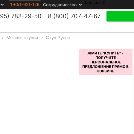
Корзина
0
1-651-621-176
Сотрудничество
495)
783-29-50
8 (800)
707-47-67
>
Мягкие стулья
>
Стул Руссо