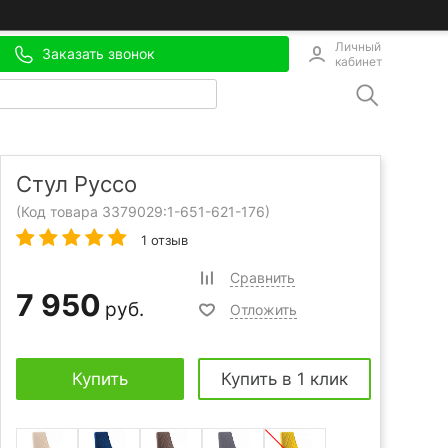
Личный
Заказать звонок
кабинет
Стул Руссо
(Код товара 3379029:
1-651-621-176
)
1 отзыв
Сравнить
7 950
руб.
Отложить
Купить
Купить в 1 клик