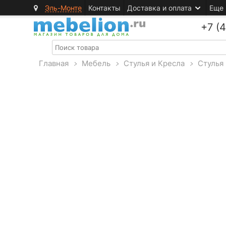
Эль-Монте
Контакты
Доставка и оплата
Еще
+7 (
Главная
>
Мебель
>
Стулья и Кресла
>
Стулья