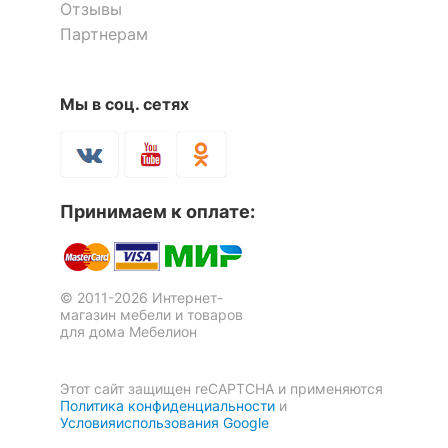
0
0
Отзывы
Партнерам
Скрыть
28.08.2022 21:04:15
Халифатова Тахмина Рамазановна
Мы в соц. сетях
Стул Eames Пэчворк
Стул Frankfurt
3 отзыва
Достоинства:
Качество
8 136
р.
9 077
р.
Недостатки:
Нет
5 451
3 631
р.
р.
Коментарий:
Купила белые классные мягкая
Принимаем к оплате:
сидушка массивные ноги супер очень понравились
Скрыть
© 2011-2026 Интернет-
магазин мебели и товаров
для дома Мебелион
Этот сайт защищен reCAPTCHA и применяются
Политика конфиденциальности
и
Оставить коментарий
Условияиспользования Google