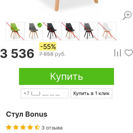
-55%
3 536
7 858
руб.
Купить
Купить в 1 клик
Стул Bonus
3 отзыва