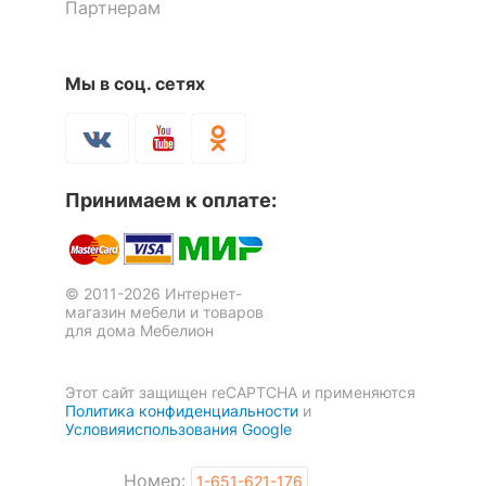
Партнерам
Мы в соц. сетях
Стол обеденный Leset Гросс
Стул Пенелопа
3 отзыва
Принимаем к оплате:
14 205
р.
14 157
9 091
р.
р.
© 2011-2026 Интернет-
магазин мебели и товаров
-36
для дома Мебелион
%
Этот сайт защищен reCAPTCHA и применяются
Политика конфиденциальности
и
Условияиспользования Google
Номер:
1-651-621-176