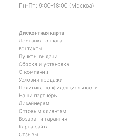
-46
Пн-Пт: 9:00-18:00 (Москва)
?
Материал корпуса
металл
%
?
Тип поверхности
матовый
обивки
Дисконтная карта
?
Тип поверхности
Доставка, оплата
матовый
корпуса
Контакты
Пункты выдачи
Стул Руссо
Сборка и установка
ОСОБЕННОСТИ ПРИМЕНЕНИЯ
1 отзыв
О компании
Стул Kora
Стул Leset Дрим
Рекомендуемые
Гостиная, Кабинет,
Условия продажи
7 950
р.
5 отзывов
помещения
Кухня
Политика конфиденциальности
9 822
р.
Наши партнёры
5 304
7 007
Масса брутто, кг
7
р.
р.
Дизайнерам
Скрыть
Оптовым клиентам
Скрыть
-36
Возврат и гарантия
%
Карта сайта
Отзывы